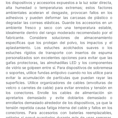
los dispositivos y accesorios expuestos a la luz solar directa,
alta humedad o temperaturas extremas; estos factores
ambientales aceleran el desgaste, provocan fallos en los
adhesivos y pueden deformar las carcasas de plástico o
degradar las correas elásticas. Guarde los accesorios en un
ambiente fresco y seco con una temperatura estable,
idealmente dentro del rango moderado recomendado por el
fabricante. Considere soluciones de almacenamiento
específicas que los protejan del polvo, los impactos y el
aplastamiento. Los estuches acolchados suaves o los
estuches rígidos de transporte con insertos de espuma
personalizados son excelentes opciones para evitar que las
gafas protectoras, las almohadillas LED y los componentes
de vidrio se golpeen entre sí. Para dispositivos de sobremesa
o soportes, utilice fundas antipolvo cuando no los utilice para
evitar la acumulación de partículas que puedan rayar las
superficies. Utilice organizadores de cables (envolturas de
velcro o carretes de cable) para evitar enredos y tensión en
los conectores. Enrolle los cables de alimentación sin
apretarlos demasiado y evite doblarlos demasiado o
enrollarlos demasiado alrededor de los dispositivos, ya que la
tensión repetida causa fatiga interna del cable y fallos en los
conectores. Para accesorios con baterías reemplazables,
retírelas si prevé guardarlos durante más de unas semanas.