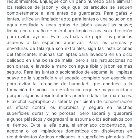
recubrimientos. Enjuague con un paño húmedo para eliminar
los residuos de jabón y deje que los artículos se sequen
completamente al aire antes de guardarlos. Para gafas y
lentes, utilice un limpiador apto para lentes o una solución de
agua destilada y unas gotas de jabón lavavajillas suave;
limpie con un paño de microfibra limpio en una sola dirección
para evitar rayones. Evite las toallas de papel, los pañuelos
ásperos o las esponjas abrasivas. Para las correas y
envolturas de tela que son extraíbles, siga las instrucciones
del fabricante: muchas son aptas para lavadora en un ciclo
delicado en una bolsa de malla, pero si las instrucciones no
son claras, el lavado a mano con agua tibia y jabón es más
seguro. Para las juntas o acolchados de espuma, la limpieza
suave de la superficie y el secado completo son esenciales
para evitar la retención de humedad, que conduce a la
formación de moho. La desinfección requiere mayor cuidado
porque algunos desinfectantes pueden dañar los materiales.
El alcohol isopropílico al setenta por ciento de concentración
es eficaz contra los microbios y seguro en muchas
superficies duras y no porosas, pero secará y quebrará
algunos plásticos y degradará la espuma o los adhesivos con
el tiempo. Evite la lejía pura, el amoníaco concentrado, la
acetona o los limpiadores domésticos con disolventes en
recubrimientos ópticos delicados o superficies pintadas. En