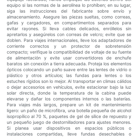
equipo si las normas de la aerolínea lo prohíben; en su lugar,
siga las instrucciones del fabricante sobre envío y
almacenamiento. Asegure las piezas sueltas, como correas,
gafas y cargadores, en compartimentos separados para
evitar rayones. Si lleva cables delicados, enróllelos sin
apretarlos y asegúrelos con correas de velcro; evite que se
doblen. Para viajes internacionales, lleve los adaptadores de
corriente correctos y un protector de sobretensión
compacto; verifique la compatibilidad de voltaje de su fuente
de alimentación y evite usar convertidores de enchufe
baratos sin conexión a tierra adecuada. Proteja los elementos
ópticos colocando un paño suave entre las lentes de vidrio o
plástico y otros artículos; las fundas para lentes o los
estuches rígidos son lo mejor. Al transportar en climas cálidos
o dejar accesorios en vehículos, evite estacionar bajo la luz
solar directa, donde la temperatura de la cabina puede
elevarse y dañar los componentes internos o las baterías.
Para viajes más largos, prepare un kit de mantenimiento
ligero: un paño de microfibra, una botella pequeña de alcohol
isopropílico al 70 %, paquetes de gel de sílice de repuesto y
un pequeño juego de destornilladores para ajustes menores.
Si planea usar dispositivos en espacios públicos o
instalaciones compartidas, lleve fundas desechables o